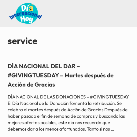
Saltar al contenido principal
Skip to after header navigation
Skip to site footer
Guía para saber qué día internacional es hoy
Día Internacional Hoy
service
DÍA NACIONAL DEL DAR –
#GIVINGTUESDAY – Martes después de
Acción de Gracias
DÍA NACIONAL DE LAS DONACIONES – #GIVINGTUESDAY
El Día Nacional de la Donación fomenta la retribución. Se
celebra el martes después de Acción de Gracias Después de
haber pasado el fin de semana de compras y buscando las
mejores ofertas posibles, este día nos recuerda que
debemos dar a los menos afortunados. Tanto si nos …