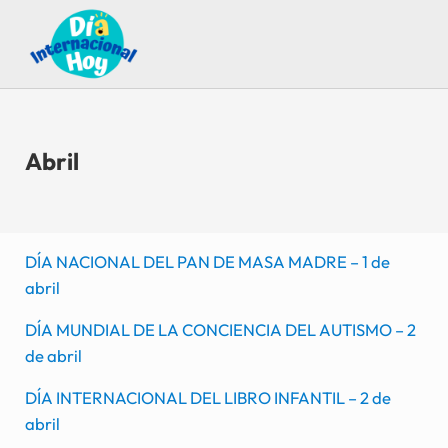
Saltar al contenido principal
Skip to after header navigation
Skip to site footer
Guía para saber qué día internacional es hoy
Día Internacional Hoy
Abril
DÍA NACIONAL DEL PAN DE MASA MADRE – 1 de
abril
DÍA MUNDIAL DE LA CONCIENCIA DEL AUTISMO – 2
de abril
DÍA INTERNACIONAL DEL LIBRO INFANTIL – 2 de
abril