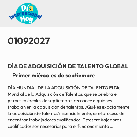
Saltar al contenido principal
Skip to after header navigation
Skip to site footer
Guía para saber qué día internacional es hoy
Día Internacional Hoy
01092027
DÍA DE ADQUISICIÓN DE TALENTO GLOBAL
– Primer miércoles de septiembre
DÍA MUNDIAL DE LA ADQUISICIÓN DE TALENTO El Día
Mundial de la Adquisición de Talentos, que se celebra el
primer miércoles de septiembre, reconoce a quienes
trabajan en la adquisición de talentos. ¿Qué es exactamente
la adquisición de talentos? Esencialmente, es el proceso de
encontrar trabajadores cualificados. Estos trabajadores
cualificados son necesarios para el funcionamiento …