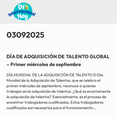
Saltar al contenido principal
Skip to after header navigation
Skip to site footer
Guía para saber qué día internacional es hoy
Día Internacional Hoy
03092025
DÍA DE ADQUISICIÓN DE TALENTO GLOBAL
– Primer miércoles de septiembre
DÍA MUNDIAL DE LA ADQUISICIÓN DE TALENTO El Día
Mundial de la Adquisición de Talentos, que se celebra el
primer miércoles de septiembre, reconoce a quienes
trabajan en la adquisición de talentos. ¿Qué es exactamente
la adquisición de talentos? Esencialmente, es el proceso de
encontrar trabajadores cualificados. Estos trabajadores
cualificados son necesarios para el funcionamiento …