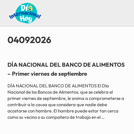
Saltar al contenido principal
Skip to after header navigation
Skip to site footer
Guía para saber qué día internacional es hoy
Día Internacional Hoy
04092026
DÍA NACIONAL DEL BANCO DE ALIMENTOS
– Primer viernes de septiembre
DÍA NACIONAL DEL BANCO DE ALIMENTOS El Día
Nacional de los Bancos de Alimentos, que se celebra el
primer viernes de septiembre, le anima a comprometerse a
contribuir a la causa que considera que nadie debe
acostarse con hambre. El hambre puede estar tan cerca
como su vecino o su compañero de trabajo en el …