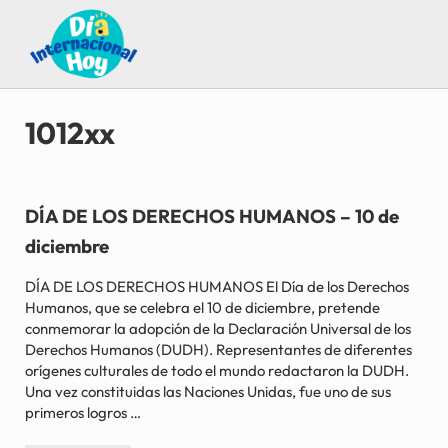
Saltar al contenido principal
Skip to after header navigation
Skip to site footer
Guía para saber qué día internacional es hoy
Día Internacional Hoy
1012xx
DÍA DE LOS DERECHOS HUMANOS – 10 de
diciembre
DÍA DE LOS DERECHOS HUMANOS El Día de los Derechos
Humanos, que se celebra el 10 de diciembre, pretende
conmemorar la adopción de la Declaración Universal de los
Derechos Humanos (DUDH). Representantes de diferentes
orígenes culturales de todo el mundo redactaron la DUDH.
Una vez constituidas las Naciones Unidas, fue uno de sus
primeros logros …