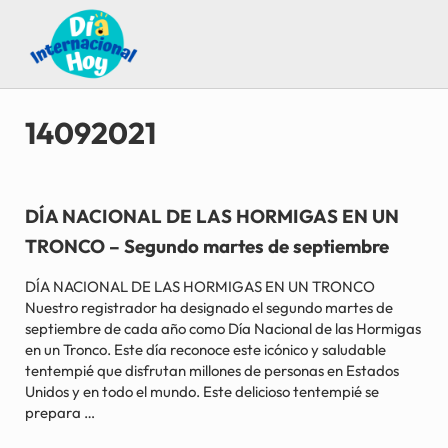
Saltar al contenido principal
Skip to after header navigation
Skip to site footer
Guía para saber qué día internacional es hoy
Día Internacional Hoy
14092021
DÍA NACIONAL DE LAS HORMIGAS EN UN
TRONCO – Segundo martes de septiembre
DÍA NACIONAL DE LAS HORMIGAS EN UN TRONCO
Nuestro registrador ha designado el segundo martes de
septiembre de cada año como Día Nacional de las Hormigas
en un Tronco. Este día reconoce este icónico y saludable
tentempié que disfrutan millones de personas en Estados
Unidos y en todo el mundo. Este delicioso tentempié se
prepara …