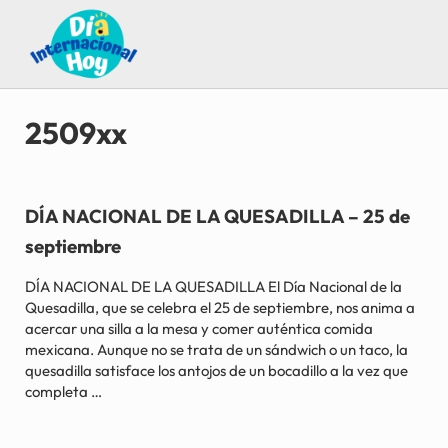
Saltar al contenido principal
Skip to after header navigation
Skip to site footer
Guía para saber qué día internacional es hoy
Día Internacional Hoy
2509xx
DÍA NACIONAL DE LA QUESADILLA – 25 de
septiembre
DÍA NACIONAL DE LA QUESADILLA El Día Nacional de la
Quesadilla, que se celebra el 25 de septiembre, nos anima a
acercar una silla a la mesa y comer auténtica comida
mexicana. Aunque no se trata de un sándwich o un taco, la
quesadilla satisface los antojos de un bocadillo a la vez que
completa …