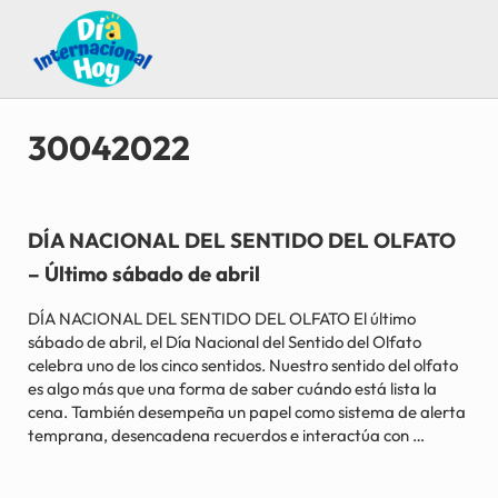
Saltar al contenido principal
Skip to after header navigation
Skip to site footer
Guía para saber qué día internacional es hoy
Día Internacional Hoy
30042022
DÍA NACIONAL DEL SENTIDO DEL OLFATO
– Último sábado de abril
DÍA NACIONAL DEL SENTIDO DEL OLFATO El último
sábado de abril, el Día Nacional del Sentido del Olfato
celebra uno de los cinco sentidos. Nuestro sentido del olfato
es algo más que una forma de saber cuándo está lista la
cena. También desempeña un papel como sistema de alerta
temprana, desencadena recuerdos e interactúa con …