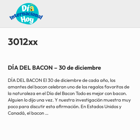
Saltar al contenido principal
Skip to after header navigation
Skip to site footer
Guía para saber qué día internacional es hoy
Día Internacional Hoy
3012xx
DÍA DEL BACON – 30 de diciembre
DÍA DEL BACON El 30 de diciembre de cada año, los
amantes del bacon celebran uno de los regalos favoritos de
la naturaleza en el Día del Bacon Todo es mejor con bacon.
Alguien lo dijo una vez. Y nuestra investigación muestra muy
poco para discutir esta afirmación. En Estados Unidos y
Canadá, el bacon …