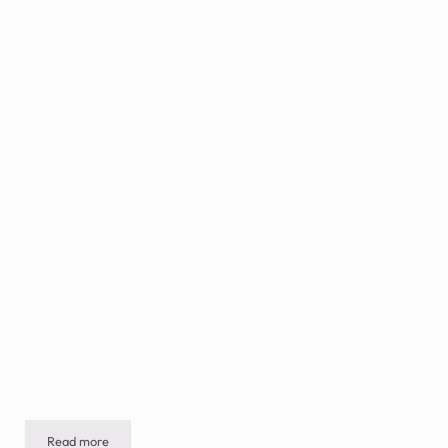
Read more
DÍA DEL BACON – 30 de diciembre