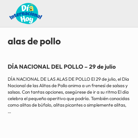
Saltar al contenido principal
Skip to after header navigation
Skip to site footer
Guía para saber qué día internacional es hoy
Día Internacional Hoy
alas de pollo
DÍA NACIONAL DEL POLLO – 29 de julio
DÍA NACIONAL DE LAS ALAS DE POLLO El 29 de julio, el Día
Nacional de las Alitas de Pollo anima a un frenesí de salsas y
salsas. Con tantas opciones, asegúrese de ir a su ritmo El día
celebra el pequeño aperitivo que podría. También conocidas
como alitas de búfalo, alitas picantes o simplemente alitas,
…