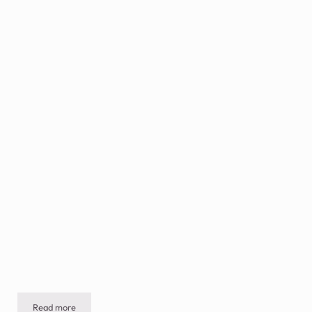
Read more
DÍA NACIONAL DEL POLLO – 29 de julio