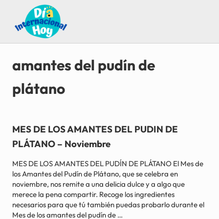
Saltar al contenido principal
Skip to after header navigation
Skip to site footer
Guía para saber qué día internacional es hoy
Día Internacional Hoy
amantes del pudín de
plátano
MES DE LOS AMANTES DEL PUDIN DE
PLÁTANO – Noviembre
MES DE LOS AMANTES DEL PUDÍN DE PLÁTANO El Mes de
los Amantes del Pudín de Plátano, que se celebra en
noviembre, nos remite a una delicia dulce y a algo que
merece la pena compartir. Recoge los ingredientes
necesarios para que tú también puedas probarlo durante el
Mes de los amantes del pudín de …