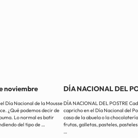
e noviembre
DÍA NACIONAL DEL POS
 Día Nacional de la Mousse
DÍA NACIONAL DEL POSTRE Cada 14 
ulce. ¿Qué podemos decir de
capricho en el Día Nacional del Po
spuma. Lo normal es batir
casa de la abuela o la chocolatería
diendo del tipo de …
frutas, galletas, pasteles, pastel
…