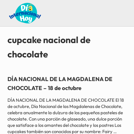
Saltar al contenido principal
Skip to after header navigation
Skip to site footer
Guía para saber qué día internacional es hoy
Día Internacional Hoy
cupcake nacional de
chocolate
DÍA NACIONAL DE LA MAGDALENA DE
CHOCOLATE – 18 de octubre
DÍA NACIONAL DE LA MAGDALENA DE CHOCOLATE El 18
de octubre, Día Nacional de las Magdalenas de Chocolate,
celebra anualmente la dulzura de los pequeños pasteles de
chocolate. Con una porción de glaseado, una dulce porción
que satisface a los amantes del chocolate y los postres Los
cupcakes también son conocidos por su nombre: Fairy …