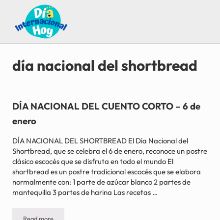
Saltar al contenido principal
Skip to after header navigation
Skip to site footer
Guía para saber qué día internacional es hoy
Día Internacional Hoy
día nacional del shortbread
DÍA NACIONAL DEL CUENTO CORTO – 6 de
enero
DÍA NACIONAL DEL SHORTBREAD El Día Nacional del
Shortbread, que se celebra el 6 de enero, reconoce un postre
clásico escocés que se disfruta en todo el mundo El
shortbread es un postre tradicional escocés que se elabora
normalmente con: 1 parte de azúcar blanco 2 partes de
mantequilla 3 partes de harina Las recetas …
Read more