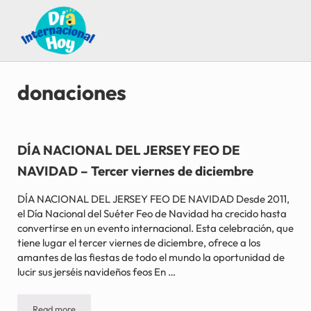
Saltar al contenido principal
Skip to after header navigation
Skip to site footer
Guía para saber qué día internacional es hoy
Día Internacional Hoy
donaciones
DÍA NACIONAL DEL JERSEY FEO DE
NAVIDAD – Tercer viernes de diciembre
DÍA NACIONAL DEL JERSEY FEO DE NAVIDAD Desde 2011,
el Día Nacional del Suéter Feo de Navidad ha crecido hasta
convertirse en un evento internacional. Esta celebración, que
tiene lugar el tercer viernes de diciembre, ofrece a los
amantes de las fiestas de todo el mundo la oportunidad de
lucir sus jerséis navideños feos En …
Read more