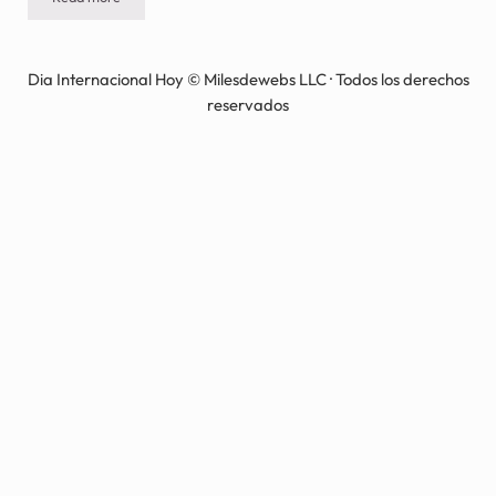
DÍA NACIONAL DEL JERSEY FEO DE NAVIDAD – Tercer viernes d
Dia Internacional Hoy © Milesdewebs LLC · Todos los derechos
reservados