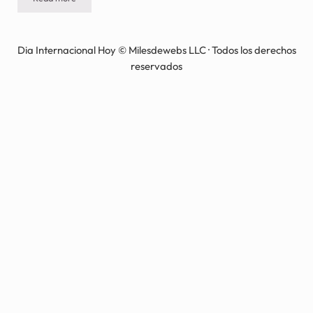
DÍA NACIONAL DEL DELANTAL – Día antes de Acción de Gracias
Dia Internacional Hoy © Milesdewebs LLC · Todos los derechos
reservados