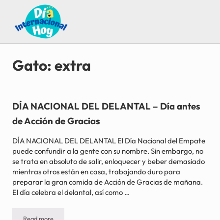
Saltar al contenido principal
Skip to after header navigation
Skip to site footer
Guía para saber qué día internacional es hoy
Día Internacional Hoy
Gato: extra
DÍA NACIONAL DEL DELANTAL – Día antes
de Acción de Gracias
DÍA NACIONAL DEL DELANTAL El Día Nacional del Empate
puede confundir a la gente con su nombre. Sin embargo, no
se trata en absoluto de salir, enloquecer y beber demasiado
mientras otros están en casa, trabajando duro para
preparar la gran comida de Acción de Gracias de mañana.
El día celebra el delantal, así como …
Read more