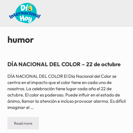
Saltar al contenido principal
Skip to after header navigation
Skip to site footer
Guía para saber qué día internacional es hoy
Día Internacional Hoy
humor
DÍA NACIONAL DEL COLOR – 22 de octubre
DÍA NACIONAL DEL COLOR El Día Nacional del Color se
centra en el impacto que el color tiene en cada uno de
nosotros. La celebración tiene lugar cada año el 22 de
octubre. El color es poderoso. Puede influir en el estado de
ánimo, llamar la atención e incluso provocar alarma. Es difícil
imaginar el …
Read more
DÍA NACIONAL DEL COLOR – 22 de octubre