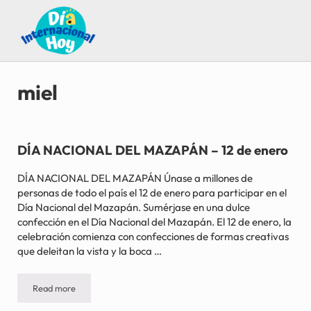
Saltar al contenido principal
Skip to after header navigation
Skip to site footer
Guía para saber qué día internacional es hoy
Día Internacional Hoy
miel
DÍA NACIONAL DEL MAZAPÁN – 12 de enero
DÍA NACIONAL DEL MAZAPÁN Únase a millones de
personas de todo el país el 12 de enero para participar en el
Día Nacional del Mazapán. Sumérjase en una dulce
confección en el Día Nacional del Mazapán. El 12 de enero, la
celebración comienza con confecciones de formas creativas
que deleitan la vista y la boca …
Read more
DÍA NACIONAL DEL MAZAPÁN – 12 de enero