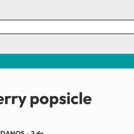
erry popsicle
DANOS – 2 de