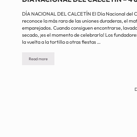
DÍA NACIONAL DEL CALCETÍN El Día Nacional del Cal
reconoce la más rara de las uniones duraderas, el ma
emparejados. Cuando consiguen encontrarse, lavado 
secado, ¡es el momento de celebrarlo! Los fundadores
la vuelta a la tortilla a otras fiestas …
Read more
DÍA NACIONAL DEL CALCETÍN – 4 de diciembre
D