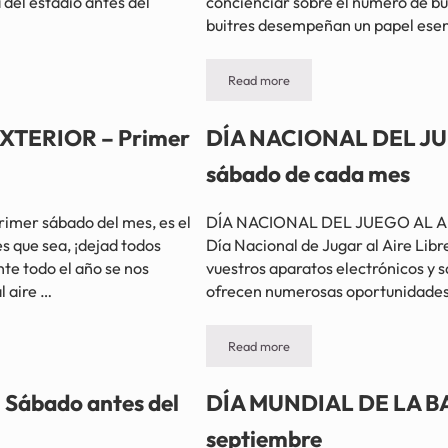
 del estadio antes del
concienciar sobre el número de bui
buitres desempeñan un papel esenc
Read more
ptiembre
DÍA INTERNACIONAL DE LA CONC
XTERIOR – Primer
DÍA NACIONAL DEL JUE
sábado de cada mes
mer sábado del mes, es el
DÍA NACIONAL DEL JUEGO AL AIRE 
es que sea, ¡dejad todos
Día Nacional de Jugar al Aire Libre
nte todo el año se nos
vuestros aparatos electrónicos y sa
l aire …
ofrecen numerosas oportunidades p
Read more
ábado de cada mes
DÍA NACIONAL DEL JUEGO AL AIR
ábado antes del
DÍA MUNDIAL DE LA BA
septiembre