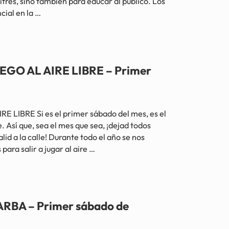
tres, sino también para educar al público. Los
ial en la …
IENCIACIÓN SOBRE LOS BUITRES – Primer sábado de septiembre
GO AL AIRE LIBRE – Primer
LIBRE Si es el primer sábado del mes, es el
. Así que, sea el mes que sea, ¡dejad todos
lid a la calle! Durante todo el año se nos
ara salir a jugar al aire …
E LIBRE – Primer sábado de cada mes
RBA – Primer sábado de