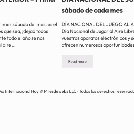
sábado de cada mes
mer sábado del mes, es el
DÍA NACIONAL DEL JUEGO AL AIRE 
es que sea, ¡dejad todos
Día Nacional de Jugar al Aire Libre
nte todo el año se nos
vuestros aparatos electrónicos y sa
l aire …
ofrecen numerosas oportunidades p
Read more
ábado de cada mes
DÍA NACIONAL DEL JUEGO AL AIR
ia Internacional Hoy © Milesdewebs LLC · Todos los derechos reservad