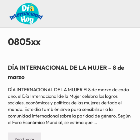
Saltar al contenido principal
Skip to after header navigation
Skip to site footer
Guía para saber qué día internacional es hoy
Día Internacional Hoy
0805xx
DÍA INTERNACIONAL DE LA MUJER – 8 de
marzo
DÍA INTERNACIONAL DE LA MUJER El 8 de marzo de cada
año, el Día Internacional de la Mujer celebra los logros
sociales, económicos y políticos de las mujeres de todo el
mundo. Este día también sirve para sensibilizar a la
comunidad internacional sobre la paridad de género. Según
el Foro Económico Mundial, se estima que …
Read more