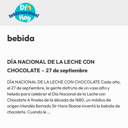
Saltar al contenido principal
Skip to after header navigation
Skip to site footer
Guía para saber qué día internacional es hoy
Día Internacional Hoy
bebida
DÍA NACIONAL DE LA LECHE CON
CHOCOLATE – 27 de septiembre
DÍA NACIONAL DE LA LECHE CON CHOCOLATE Cada año,
el 27 de septiembre, la gente disfruta de un vaso alto y
helado para celebrar el Día Nacional de la Leche con
Chocolate A finales de la década de 1680, un médico de
origen irlandés llamado Sir Hans Sloane inventó la bebida de
chocolate. Cuando le …