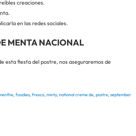
reíbles creaciones.
nta.
arla en las redes sociales.
 DE MENTA NACIONAL
e esta fiesta del postre, nos aseguraremos de
menthe
,
foodies
,
fresco
,
minty
,
national creme de
,
postre
,
september