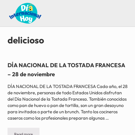
Saltar al contenido principal
Skip to after header navigation
Skip to site footer
Guía para saber qué día internacional es hoy
Día Internacional Hoy
delicioso
DÍA NACIONAL DE LA TOSTADA FRANCESA
– 28 de noviembre
DÍA NACIONAL DE LA TOSTADA FRANCESA Cada año, el 28
de noviembre, personas de todo Estados Unidos disfrutan
del Día Nacional de la Tostada Francesa. También conocidas
como pan de huevo o pan de tortilla, son un gran desayuno
para invitados o parte de un brunch. Tanto los cocineros
caseros como los profesionales preparan algunas …
Read more