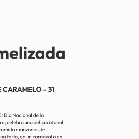
melizada
 CARAMELO – 31
ía Nacional de la
e, celebra una delicia otoñal
 comido manzanas de
na feria, en un carnaval o en