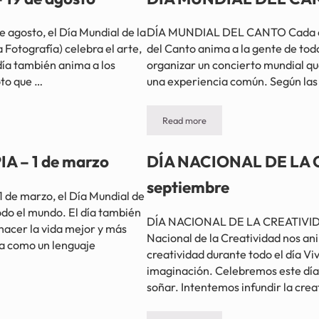
gosto, el Día Mundial de la
DÍA MUNDIAL DEL CANTO Cada año,
Fotografía) celebra el arte,
del Canto anima a la gente de todo
e día también anima a los
organizar un concierto mundial qu
oto que …
una experiencia común. Según las 
Read more
DÍA MUNDIAL DEL CANTO – Terce
 – 1 de marzo
DÍA NACIONAL DE LA C
septiembre
e marzo, el Día Mundial de
odo el mundo. El día también
DÍA NACIONAL DE LA CREATIVIDAD
acer la vida mejor y más
Nacional de la Creatividad nos an
ca como un lenguaje
creatividad durante todo el día Viv
imaginación. Celebremos este día 
soñar. Intentemos infundir la crea