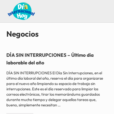
Saltar al contenido principal
Skip to after header navigation
Skip to site footer
Guía para saber qué día internacional es hoy
Día Internacional Hoy
Negocios
DÍA SIN INTERRUPCIONES – Último día
laborable del año
DÍA SIN INTERRUPCIONES El Día Sin Interrupciones, en el
último día laboral del año, reserva el día para organizarse
para el nuevo año limpiando su espacio de trabajo sin
interrupciones. Este es el día reservado para limpiar los
correos electrónicos, tirar los memorándums guardados
durante mucho tiempo y delegar aquellas tareas que,
bueno, simplemente necesitan …