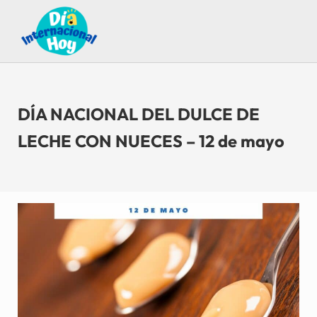
Saltar al contenido principal
Skip to after header navigation
Skip to site footer
Guía para saber qué día internacional es hoy
Día Internacional Hoy
DÍA NACIONAL DEL DULCE DE
LECHE CON NUECES – 12 de mayo