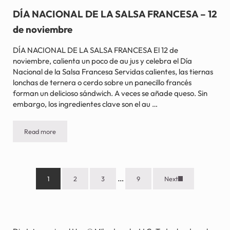
DÍA NACIONAL DE LA SALSA FRANCESA – 12
de noviembre
DÍA NACIONAL DE LA SALSA FRANCESA El 12 de
noviembre, calienta un poco de au jus y celebra el Día
Nacional de la Salsa Francesa Servidas calientes, las tiernas
lonchas de ternera o cerdo sobre un panecillo francés
forman un delicioso sándwich. A veces se añade queso. Sin
embargo, los ingredientes clave son el au …
Read more
DÍA NACIONAL DE LA SALSA FRANCESA – 12 de noviembre
Páginas intermedias omitidas
…
1
2
3
9
Next
Página
Página
Página
Página