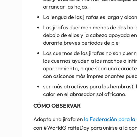
arrancar las hojas.
La lengua de las jirafas es larga y alc
Las jirafas duermen menos de dos hora
debajo de ellos y la cabeza apoyada e
durante breves períodos de pie
Los cuernos de las jirafas no son cuer
los cuernos ayuden a los machos a inti
apareamiento, o que sean una caracter
con osiconos más impresionantes pue
ser más atractivos para las hembras). E
calor en el abrasador sol africano.
CÓMO OBSERVAR
Adopta una jirafa en
la Federación para la
con #WorldGiraffeDay para unirse a la co