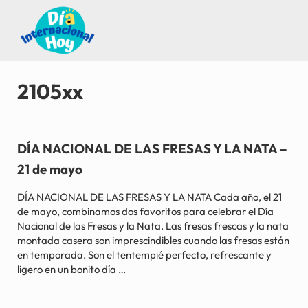
Saltar al contenido principal
Skip to after header navigation
Skip to site footer
Guía para saber qué día internacional es hoy
Día Internacional Hoy
2105xx
DÍA NACIONAL DE LAS FRESAS Y LA NATA –
21 de mayo
DÍA NACIONAL DE LAS FRESAS Y LA NATA Cada año, el 21
de mayo, combinamos dos favoritos para celebrar el Día
Nacional de las Fresas y la Nata. Las fresas frescas y la nata
montada casera son imprescindibles cuando las fresas están
en temporada. Son el tentempié perfecto, refrescante y
ligero en un bonito día …