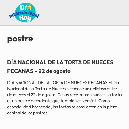
Saltar al contenido principal
Skip to after header navigation
Skip to site footer
Guía para saber qué día internacional es hoy
Día Internacional Hoy
postre
DÍA NACIONAL DE LA TORTA DE NUECES
PECANAS – 22 de agosto
DÍA NACIONAL DE LA TORTA DE NUECES PECANAS El Día
Nacional de la Torta de Nueces reconoce un delicioso dulce
de nueces el 22 de agosto. De las recetas con nueces, la torta
es un postre decadente que también es versátil. Como
especialidad horneada, las tortas se convierten en la pieza
central de los postres. …