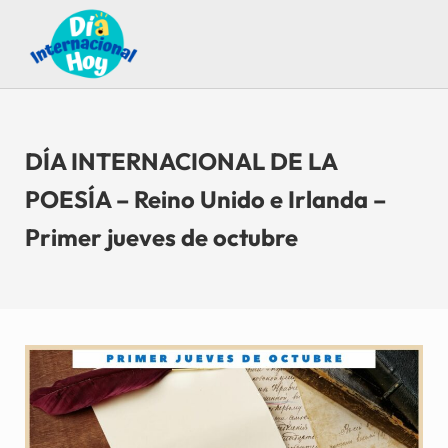
Saltar al contenido principal
Skip to after header navigation
Skip to site footer
Guía para saber qué día internacional es hoy
Día Internacional Hoy
DÍA INTERNACIONAL DE LA
POESÍA – Reino Unido e Irlanda –
Primer jueves de octubre