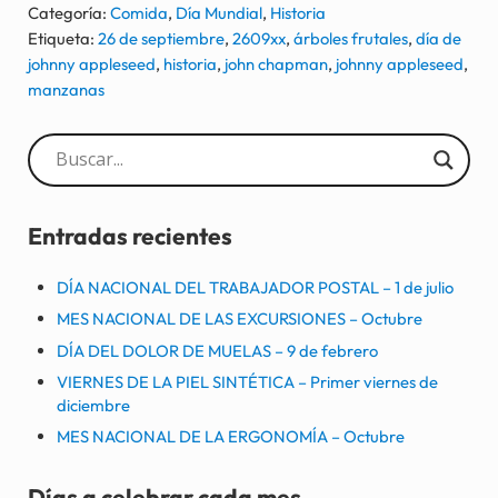
Categoría:
Comida
,
Día Mundial
,
Historia
Etiqueta:
26 de septiembre
,
2609xx
,
árboles frutales
,
día de
johnny appleseed
,
historia
,
john chapman
,
johnny appleseed
,
manzanas
Sidebar
Entradas recientes
DÍA NACIONAL DEL TRABAJADOR POSTAL – 1 de julio
MES NACIONAL DE LAS EXCURSIONES – Octubre
DÍA DEL DOLOR DE MUELAS – 9 de febrero
VIERNES DE LA PIEL SINTÉTICA – Primer viernes de
diciembre
MES NACIONAL DE LA ERGONOMÍA – Octubre
Días a celebrar cada mes