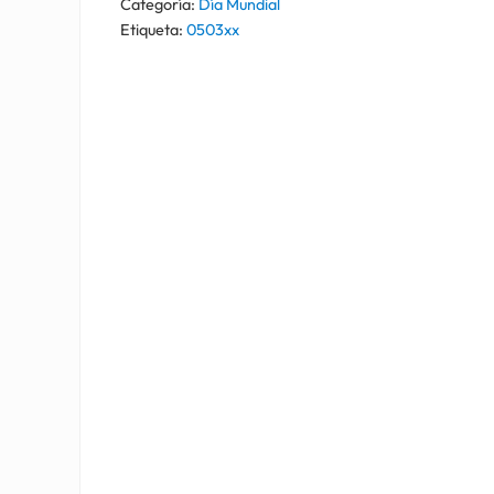
Categoría:
Día Mundial
Etiqueta:
0503xx