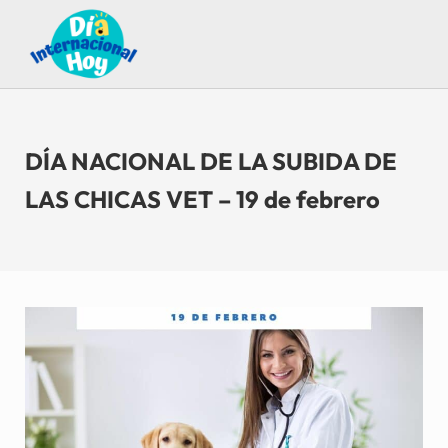
Saltar al contenido principal
Skip to after header navigation
Skip to site footer
Guía para saber qué día internacional es hoy
Día Internacional Hoy
DÍA NACIONAL DE LA SUBIDA DE
LAS CHICAS VET – 19 de febrero