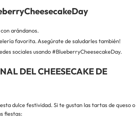
eberryCheesecakeDay
o con arándanos.
elería favorita. Asegúrate de saludarles también!
s redes sociales usando #BlueberryCheesecakeDay.
ONAL DEL CHEESECAKE DE
sta dulce festividad. Si te gustan las tartas de queso o
s fiestas: