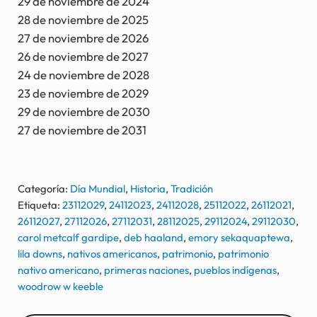
29 de noviembre de 2024
28 de noviembre de 2025
27 de noviembre de 2026
26 de noviembre de 2027
24 de noviembre de 2028
23 de noviembre de 2029
29 de noviembre de 2030
27 de noviembre de 2031
Categoría:
Día Mundial
,
Historia
,
Tradición
Etiqueta:
23112029
,
24112023
,
24112028
,
25112022
,
26112021
,
26112027
,
27112026
,
27112031
,
28112025
,
29112024
,
29112030
,
carol metcalf gardipe
,
deb haaland
,
emory sekaquaptewa
,
lila downs
,
nativos americanos
,
patrimonio
,
patrimonio
nativo americano
,
primeras naciones
,
pueblos indígenas
,
woodrow w keeble