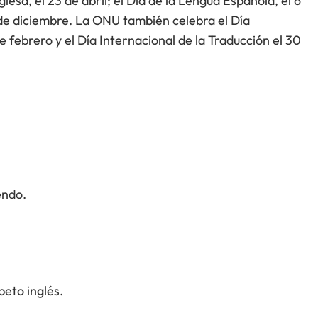
glesa, el 23 de abril; el Día de la Lengua Española, el 6
8 de diciembre. La ONU también celebra el Día
 febrero y el Día Internacional de la Traducción el 30
endo.
abeto inglés.