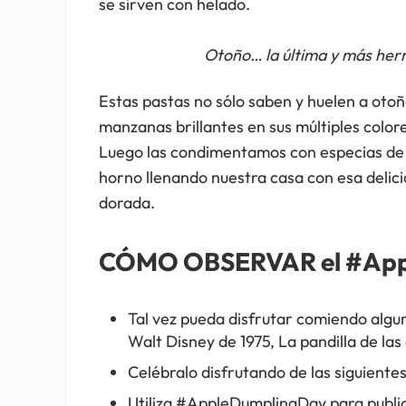
se sirven con helado.
Otoño… la última y más her
Estas pastas no sólo saben y huelen a otoñ
manzanas brillantes en sus múltiples colore
Luego las condimentamos con especias de c
horno llenando nuestra casa con esa delic
dorada.
CÓMO OBSERVAR el #App
Tal vez pueda disfrutar comiendo algu
Walt Disney de 1975, La pandilla de la
Celébralo disfrutando de las siguiente
Utiliza #AppleDumplingDay para publica