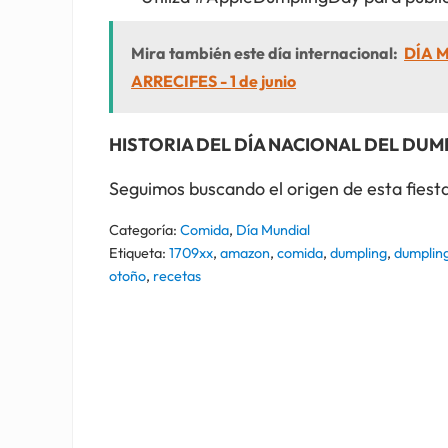
Mira también este día internacional:
DÍA 
ARRECIFES - 1 de junio
HISTORIA DEL DÍA NACIONAL DEL DU
Seguimos buscando el origen de esta fiesta
Categoría:
Comida
,
Día Mundial
Etiqueta:
1709xx
,
amazon
,
comida
,
dumpling
,
dumplin
otoño
,
recetas